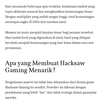
Saat memasuki beberapa spin terakhir, kombinasi simbol yang
tepat akhirnya muncul dan menghasilkan kemenangan besar.
Dengan multiplier yang sudah sangat tinggi, total kemenangan
mencapai angka 12.500x dari taruhan awal.
Momen ini tentu menjadi kejutan besar bagi pemain tersebut.
Dari modal kecil yang digunakan di awal, hasil yang didapat
berubah menjadi kemenangan yang luar biasa dalam satu sesi
permainan.
Apa yang Membuat Hacksaw
Gaming Menarik?
Pengalaman seperti ini tidak bisa dilepaskan dari desain game
Hacksaw Gaming itu sendiri. Provider ini dikenal dengan
pendekatan yang lebih “liar” dan tidak terduga dalam gameplay
mereka.