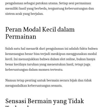
pengalaman sebagai patokan utama. Setiap sesi permainan
memiliki hasil yang berbeda, tergantung keberuntungan dan
sistem acak yang berjalan.
Peran Modal Kecil dalam
Permainan
Salah satu hal menarik dari pengalaman ini adalah fakta bahwa
kemenangan besar bisa terjadi meskipun menggunakan modal
kecil. Ini menunjukkan bahwa dalam slot online, bukan hanya
besar kecilnya taruhan yang menentukan hasil, tetapi juga
keberuntungan dalam momen tertentu.
Namun tetap penting untuk bermain secara bijak dan tidak
mengandalkan keberuntungan semata.
Sensasi Bermain yang Tidak