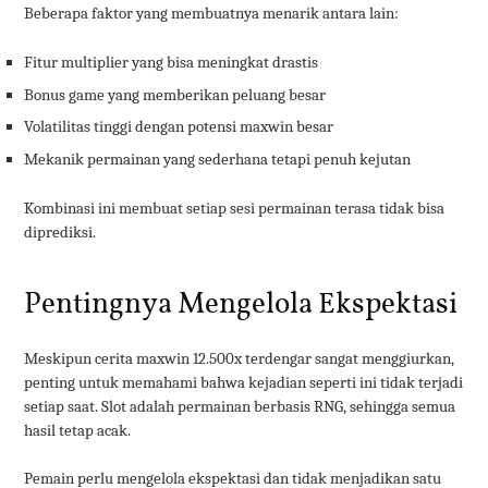
Beberapa faktor yang membuatnya menarik antara lain:
Fitur multiplier yang bisa meningkat drastis
Bonus game yang memberikan peluang besar
Volatilitas tinggi dengan potensi maxwin besar
Mekanik permainan yang sederhana tetapi penuh kejutan
Kombinasi ini membuat setiap sesi permainan terasa tidak bisa
diprediksi.
Pentingnya Mengelola Ekspektasi
Meskipun cerita maxwin 12.500x terdengar sangat menggiurkan,
penting untuk memahami bahwa kejadian seperti ini tidak terjadi
setiap saat. Slot adalah permainan berbasis RNG, sehingga semua
hasil tetap acak.
Pemain perlu mengelola ekspektasi dan tidak menjadikan satu